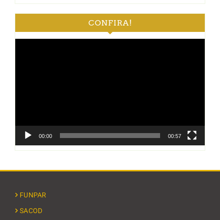
CONFIRA!
Tocador
de
vídeo
00:00
00:57
FUNPAR
SACOD