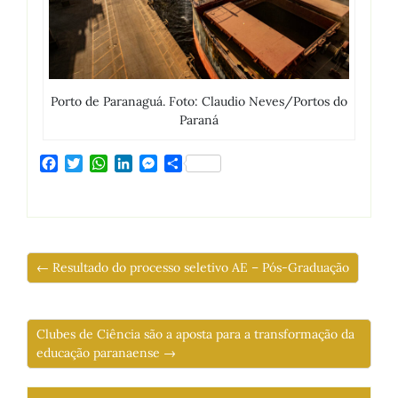
Porto de Paranaguá. Foto: Claudio Neves/Portos do
Paraná
Facebook
Twitter
WhatsApp
LinkedIn
Messenger
Share
← Resultado do processo seletivo AE – Pós-Graduação
Clubes de Ciência são a aposta para a transformação da
educação paranaense →