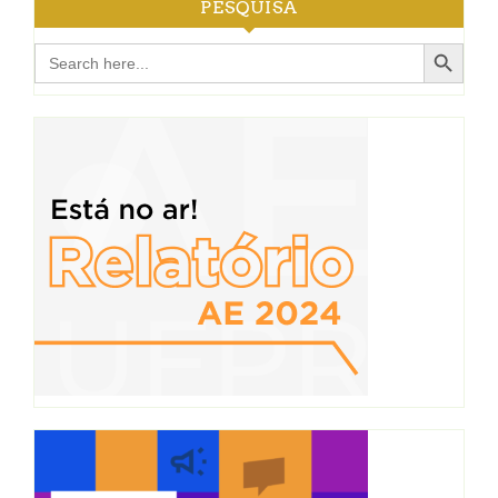
PESQUISA
Search Button
Search
for: