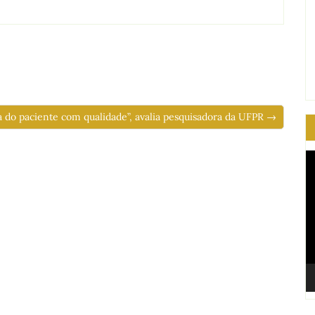
a do paciente com qualidade”, avalia pesquisadora da UFPR →
T
d
ví