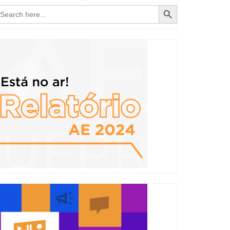
Search Button
earch
r: