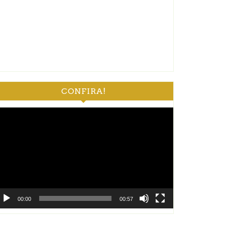
CONFIRA!
ocador
e
deo
00:00
00:57