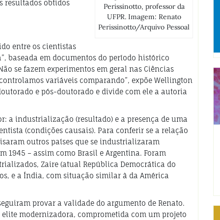
 resultados obtidos
Perissinotto, professor da
UFPR. Imagem: Renato
Perissinotto/Arquivo Pessoal
do entre os cientistas
a”, baseada em documentos do período histórico
 “Não se fazem experimentos em geral nas Ciências
ós controlamos variáveis comparando”, expõe Wellington
doutorado e pós-doutorado e divide com ele a autoria
r: a industrialização (resultado) e a presença de uma
tista (condições causais). Para conferir se a relação
lisaram outros países que se industrializaram
em 1945 – assim como Brasil e Argentina. Foram
trializados, Zaire (atual República Democrática do
os, e a Índia, com situação similar à da América
seguiram provar a validade do argumento de Renato.
a elite modernizadora, comprometida com um projeto