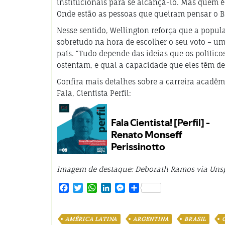
institucionais para se alcançá-lo. Mas quem é 
Onde estão as pessoas que queiram pensar o Br
Nesse sentido, Wellington reforça que a popula
sobretudo na hora de escolher o seu voto – um
país. “Tudo depende das ideias que os político
ostentam, e qual a capacidade que eles têm de
Confira mais detalhes sobre a carreira acadêm
Fala, Cientista Perfil:
Imagem de destaque: Deborath Ramos via Uns
Facebook
Twitter
WhatsApp
LinkedIn
Messenger
Share
AMÉRICA LATINA
ARGENTINA
BRASIL