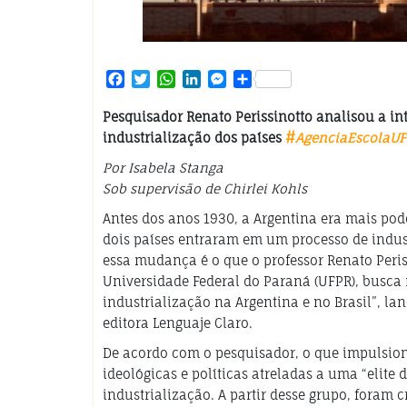
Facebook
Twitter
WhatsApp
LinkedIn
Messenger
Share
Pesquisador Renato Perissinotto analisou a inte
industrialização dos países
#
AgenciaEscolaU
Por Isabela Stanga
Sob supervisão de Chirlei Kohls
Antes dos anos 1930, a Argentina era mais po
dois países entraram em um processo de indus
essa mudança é o que o professor Renato Peris
Universidade Federal do Paraná (UFPR), busca 
industrialização na Argentina e no Brasil”, l
editora Lenguaje Claro.
De acordo com o pesquisador, o que impulsion
ideológicas e políticas atreladas a uma “elite
industrialização. A partir desse grupo, foram 