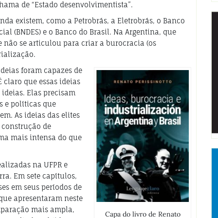
 chama de “Estado desenvolvimentista”.
inda existem, como a Petrobrás, a Eletrobrás, o Banco
al (BNDES) e o Banco do Brasil. Na Argentina, que
e não se articulou para criar a burocracia (os
rialização.
ideias foram capazes de
 claro que essas ideias
ideias. Elas precisam
 e políticas que
zem.
As ideias das elites
a construção de
orma mais intensa do que
realizadas na UFPR e
ra. Em sete capítulos,
íses em seus períodos de
 que apresentaram neste
omparação mais ampla,
Capa do livro de Renato