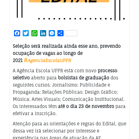
Facebook
Twitter
WhatsApp
LinkedIn
Messenger
Share
Seleção será realizada ainda esse ano, prevendo
ocupação de vagas ao longo de
2021
#
AgenciaEscolaUFPR
A Agência Escola UFPR está com novo
processo
seletivo
aberto para
bolsistas de graduação
dos
seguintes cursos: Jornalismo; Publicidade e
Propaganda; Relações Públicas; Design Gráfico;
Música; Artes Visuais; Comunicação Institucional.
Os interessados têm
até o dia 23 de novembro
para
efetivar a inscrição.
Atenção para as orientações e regras do Edital, que
dessa vez irá selecionar por interesse e
experiência nas áreas de atuação da AE.