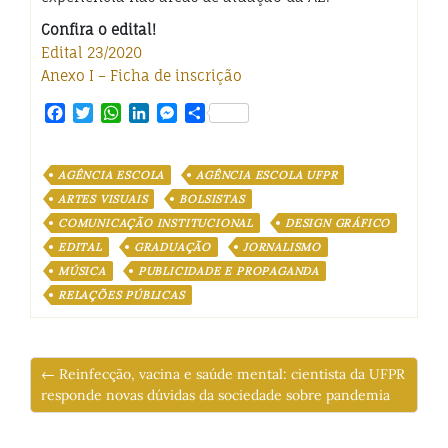
Confira o edital!
Edital 23/2020
Anexo I – Ficha de inscrição
Facebook
Twitter
WhatsApp
LinkedIn
Messenger
Share
AGÊNCIA ESCOLA
AGÊNCIA ESCOLA UFPR
ARTES VISUAIS
BOLSISTAS
COMUNICAÇÃO INSTITUCIONAL
DESIGN GRÁFICO
EDITAL
GRADUAÇÃO
JORNALISMO
MÚSICA
PUBLICIDADE E PROPAGANDA
RELAÇÕES PÚBLICAS
← Reinfecção, vacina e saúde mental: cientista da UFPR
responde novas dúvidas da sociedade sobre pandemia