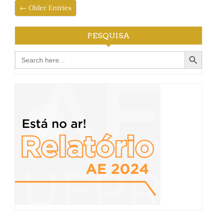
← Older Entries
PESQUISA
Search Button
Search
for: