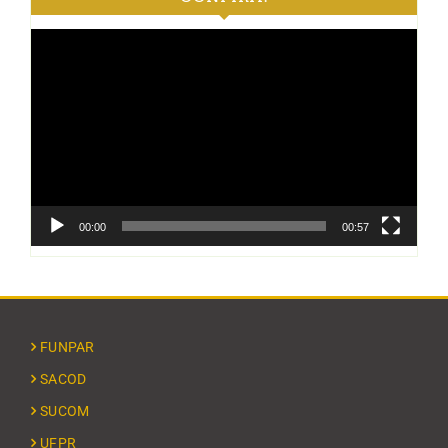
Tocador
de
vídeo
00:00
00:57
FUNPAR
SACOD
SUCOM
UFPR