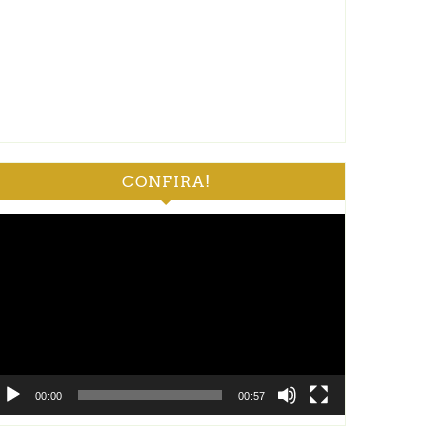
CONFIRA!
ocador
e
deo
00:00
00:57