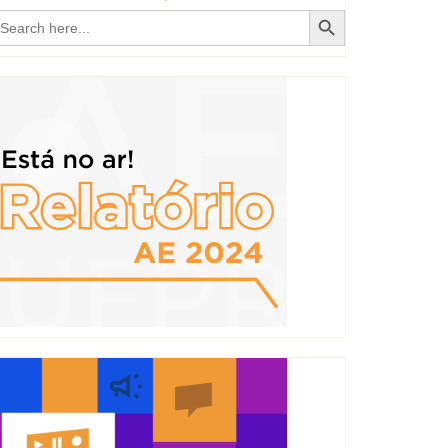
Search Button
earch
r: