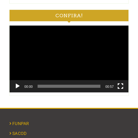
CONFIRA!
Tocador
de
vídeo
00:00
00:57
FUNPAR
SACOD