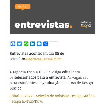
Facebook
Twitter
WhatsApp
LinkedIn
Messenger
Share
Entrevistas acontecem dia 05 de
setembro
#
AgênciaEscolaUFPR
A Agência Escola UFPR divulga
edital
com
os
selecionados para a entrevista
. As vagas são
para estudantes de
graduação
do curso de Design
Gráfico.
Edital 11.2022 – Seleção de bolsistas Design Gráfico
| etapa ENTREVISTA.