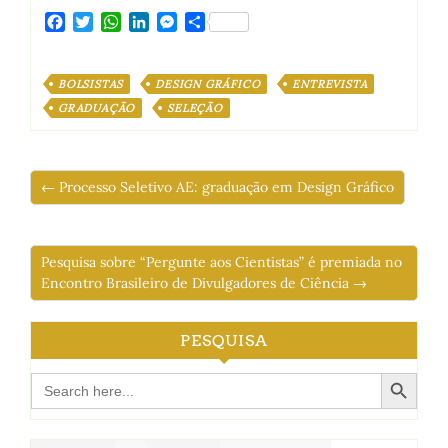
Facebook
Twitter
WhatsApp
LinkedIn
Messenger
Share
BOLSISTAS
DESIGN GRÁFICO
ENTREVISTA
GRADUAÇÃO
SELEÇÃO
← Processo Seletivo AE: graduação em Design Gráfico
Pesquisa sobre “Pergunte aos Cientistas” é premiada no
Encontro Brasileiro de Divulgadores de Ciência →
PESQUISA
Search Button
Search
for: