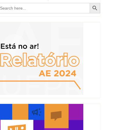
Search Button
earch
r: