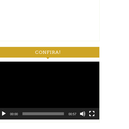
CONFIRA!
ocador
e
deo
00:00
00:57