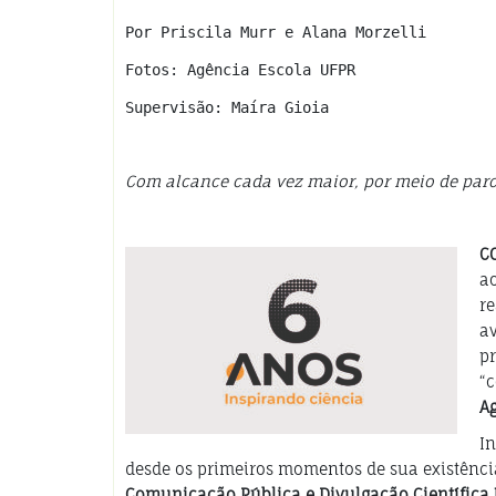
Por Priscila Murr e Alana Morzelli
Fotos: Agência Escola UFPR
Supervisão: Maíra Gioia
Com alcance cada vez maior, por meio de parce
C
ao
re
a
pr
“c
Ag
In
desde os primeiros momentos de sua existênci
Comunicação Pública e Divulgação Científica