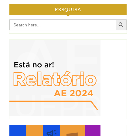
PESQUISA
Search Button
Search
for: