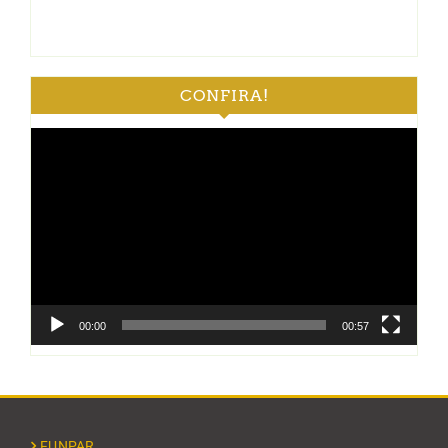
CONFIRA!
Tocador
de
vídeo
00:00
00:57
FUNPAR