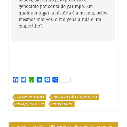
genocídio por conta do garimpo. Em
qualquer lugar, a história é a mesma, pelos
mesmos motivos: o indígena ainda é um
empecilho”.
Facebook
Twitter
WhatsApp
LinkedIn
Messenger
Share
ANTROPOLOGIA
DIVULGAÇÃO CIENTÍFICA
PESQUISA UFPR
POVO XETÁ
← Agência Escola UFPR participa de evento que reuniu