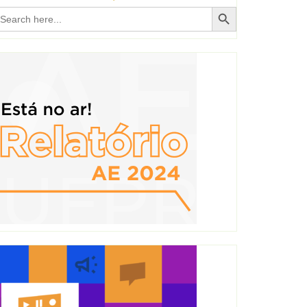
Search Button
earch
r: