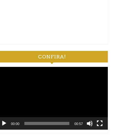
CONFIRA!
ocador
e
deo
00:00
00:57