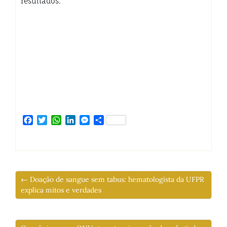
resultados.
Facebook
Twitter
WhatsApp
LinkedIn
Messenger
Share
← Doação de sangue sem tabus: hematologista da UFPR
explica mitos e verdades