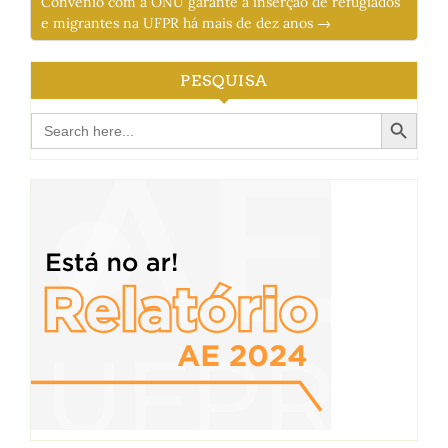
Convênio com a ONU garante a inserção de refugiados
e migrantes na UFPR há mais de dez anos →
PESQUISA
Search Button
Search
for: