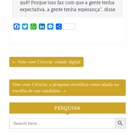
quê? Porque isso faz com que a gente tenha
expectativa, a gente tenha esperança”, disse.
Facebook
Twitter
WhatsApp
LinkedIn
Messenger
Share
← Vote com Ciência: cidade digital
Vote com Ciência: a pesquisa científica como aliada na
escolha de um candidato →
PESQUISA
Search Button
Search
for: