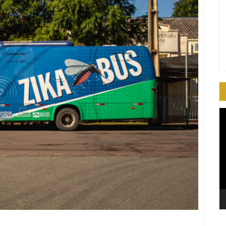
T
d
ví