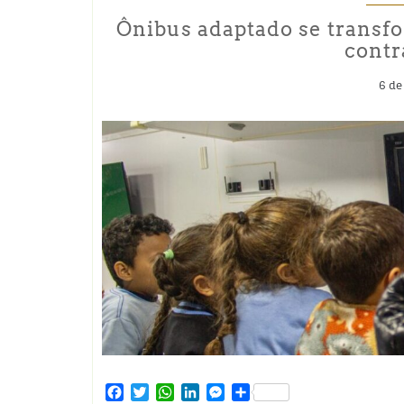
Ônibus adaptado se transf
contr
6 de
Facebook
Twitter
WhatsApp
LinkedIn
Messenger
Share