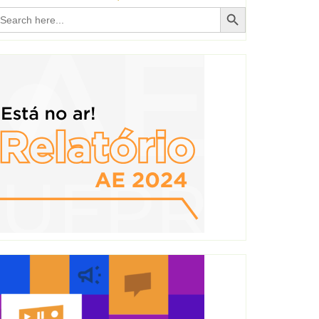
Search Button
earch
r: