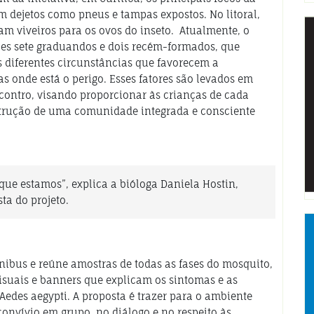
 dejetos como pneus e tampas expostos. No litoral,
 viveiros para os ovos do inseto. Atualmente, o
les sete graduandos e dois recém-formados, que
s diferentes circunstâncias que favorecem a
s onde está o perigo.
Esses fatores são levados em
ontro, visando proporcionar às crianças de cada
strução de uma comunidade integrada e consciente
 que estamos
”, explica a bióloga Daniela Hostin,
sta do projeto.
ônibus e reúne amostras de todas as fases do mosquito,
visuais e banners que explicam os sintomas e as
Aedes aegypti. A proposta é trazer para o ambiente
nvívio em grupo, no diálogo e no respeito às