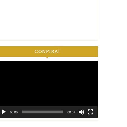
CONFIRA!
ocador
e
deo
00:00
00:57