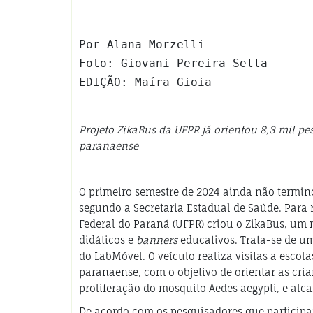
Por Alana Morzelli
Foto: Giovani Pereira Sella
EDIÇÃO: Maíra Gioia
Projeto
ZikaBus
da UFPR já orientou 8,3 mil pes
paranaense
O primeiro semestre de 2024 ainda não termin
segundo a Secretaria Estadual de Saúde. Para
Federal do Paraná (UFPR) criou o ZikaBus, um
didáticos e
banners
educativos. Trata-se de um
do LabMóvel. O veículo realiza visitas a escola
paranaense, com o objetivo de orientar as cri
proliferação do mosquito Aedes aegypti, e alc
De acordo com os pesquisadores que participam