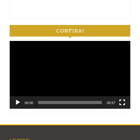
CONFIRA!
Tocador
de
vídeo
00:00
00:57