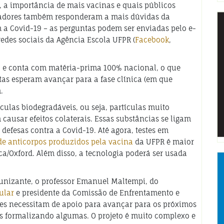
, a importância de mais vacinas e quais públicos
isadores também responderam a mais dúvidas da
 a Covid-19 – as perguntas podem ser enviadas pelo e-
des sociais da Agência Escola UFPR (
Facebook
,
 e conta com matéria-prima 100% nacional, o que
istas esperam avançar para a fase clínica (em que
.
ulas biodegradáveis, ou seja, partículas muito
usar efeitos colaterais. Essas substâncias se ligam
defesas contra a Covid-19. Até agora, testes em
e anticorpos produzidos pela vacina
da UFPR é maior
a/Oxford. Além disso, a tecnologia poderá ser usada
nizante, o professor Emanuel Maltempi, do
ular
e presidente da Comissão de Enfrentamento e
es necessitam de apoio para avançar para os próximos
os formalizando algumas. O projeto é muito complexo e