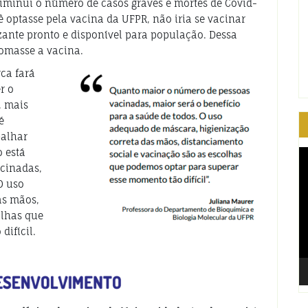
iminui o número de casos graves e mortes de Covid-
ê optasse pela vacina da UFPR, não iria se vacinar
ante pronto e disponível para população. Dessa
tomasse a vacina.
ca fará
r o
, mais
é
palhar
 está
T
d
cinadas,
ví
O uso
as mãos,
olhas que
ifícil.