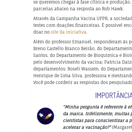
se queremos chegar à fase clínica e produção, 
parcerias abaixo na resposta ao Rob Hawk.
Através da Campanha Vacina UFPR, a sociedad
testes com doações financeiras. É possível 
doar no
site da iniciativa
.
Além do professor Emanuel, responderam às pe
Breno Castello Branco Beirão, do Departamento
Santos, do Departamento de Bioquímica e Bio
pelo desenvolvimento da vacina; Patrícia Dalz
departamentos; Roseli Wassem, do Departament
Henrique de Lima Silva, professora e mestran
Você pode conferir as respostas dos pesquisado
“Minha pergunta é referente à e
da marca. Infelizmente, muitas 
cientistas para conscientizar a
acelerar a vacinação?”
(Margaret