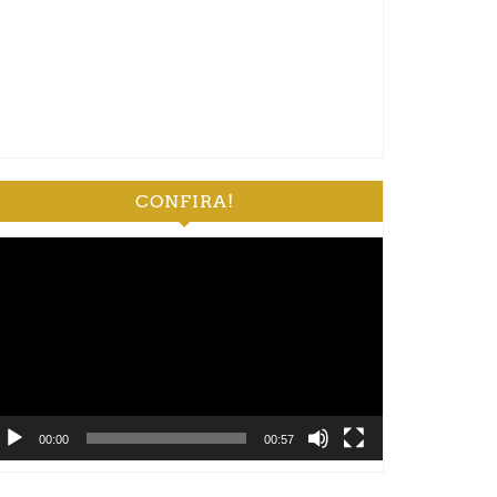
CONFIRA!
ocador
e
deo
00:00
00:57