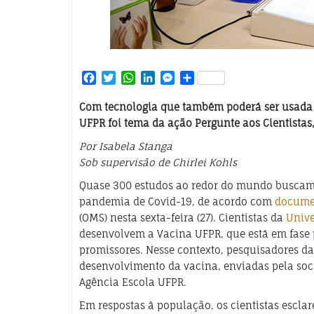
Facebook
Twitter
WhatsApp
LinkedIn
Messenger
Share
Com tecnologia que também poderá ser usada 
UFPR foi tema da ação Pergunte aos Cientista
Por Isabela Stanga
Sob supervisão de Chirlei Kohls
Quase 300 estudos ao redor do mundo buscam 
pandemia de Covid-19, de acordo com
docume
(OMS) nesta sexta-feira (27). Cientistas da
Unive
desenvolvem a Vacina UFPR, que está em fase p
promissores. Nesse contexto, pesquisadores d
desenvolvimento da vacina, enviadas pela so
Agência Escola UFPR.
Em respostas à população, os cientistas esclar