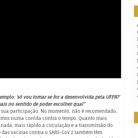
emplo: ‘só vou tomar se for a desenvolvida pela UFPR?’
ais no sentido de poder escolher qual”
s sua participação. No momento, não é recomendado,
tamos numa corrida contra o tempo. Quanto mais
inada, mais rápido a circulação e a transmissão do
de das vacinas contra o SARS-Cov 2 também têm