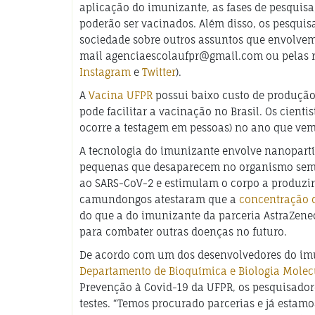
aplicação do imunizante, as fases de pesquisa
poderão ser vacinados. Além disso, os pesqu
sociedade sobre outros assuntos que envolvem
mail agenciaescolaufpr@gmail.com ou pelas re
Instagram
e
Twitter
).
A
Vacina UFPR
possui baixo custo de produção
pode facilitar a vacinação no Brasil. Os cient
ocorre a testagem em pessoas) no ano que vem
A tecnologia do imunizante envolve nanopartíc
pequenas que desaparecem no organismo sem ca
ao SARS-CoV-2 e estimulam o corpo a produzir 
camundongos atestaram que a
concentração d
do que a do imunizante da parceria AstraZenec
para combater outras doenças no futuro.
De acordo com um dos desenvolvedores do imu
Departamento de Bioquímica e Biologia Molec
Prevenção à Covid-19 da UFPR, os pesquisador
testes. “Temos procurado parcerias e já estam