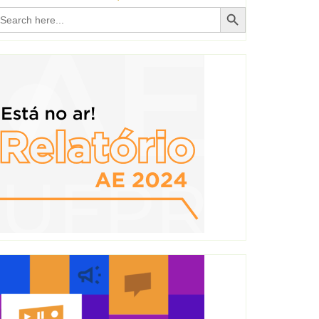
Search Button
earch
r: