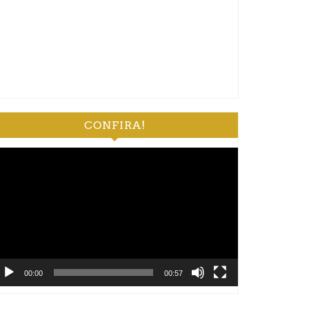
CONFIRA!
ocador
e
deo
00:00
00:57