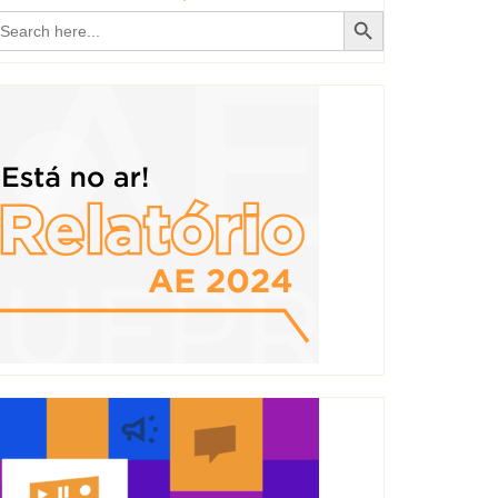
Search Button
earch
r: