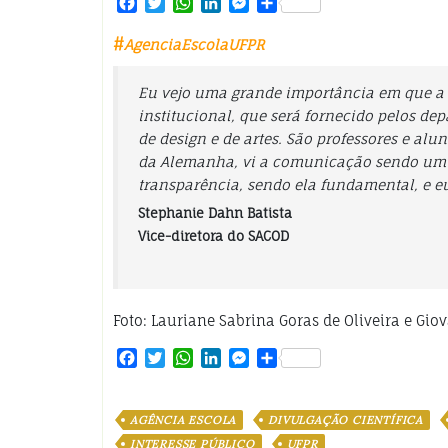
Facebook
Twitter
WhatsApp
LinkedIn
Messenger
Share
#
AgenciaEscolaUFPR
Eu vejo uma grande importância em que 
institucional, que será fornecido pelos d
de design e de artes. São professores e alu
da Alemanha, vi a comunicação sendo um s
transparência, sendo ela fundamental, e eu 
Stephanie Dahn Batista
Vice-diretora do SACOD
Foto: Lauriane Sabrina Goras de Oliveira e Gio
Facebook
Twitter
WhatsApp
LinkedIn
Messenger
Share
AGÊNCIA ESCOLA
DIVULGAÇÃO CIENTÍFICA
INTERESSE PÚBLICO
UFPR