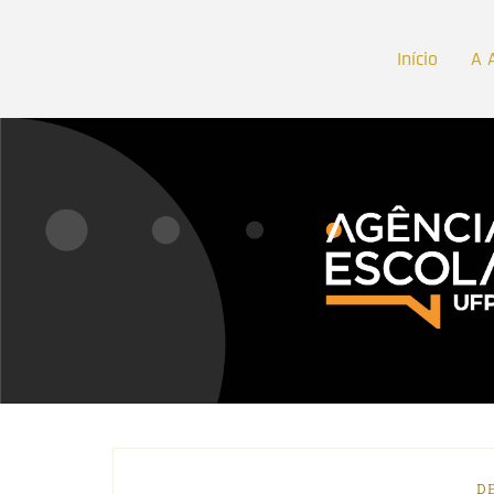
Início
A 
D