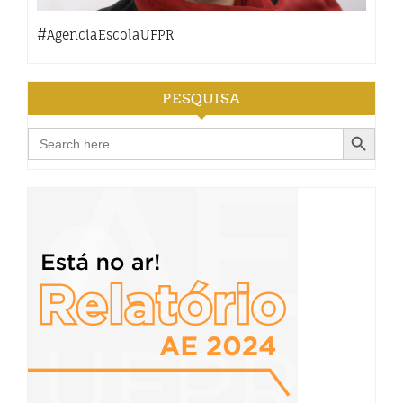
#AgenciaEscolaUFPR
PESQUISA
Search Button
Search
for: