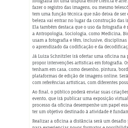
fotografia foi uma disputa entre ciência e art
fazer o registro das imagens, ou mesmo telesc
tem uma função técnica que não deixa de ser es
beleza vai entrar no lugar da construção das 
Ela também destaca que o uso da fotografia é m
a Antropologia, Sociologia, como Medicina, Biol
usam a fotografia e têm, inclusive, disciplinas
o aprendizado da codificação e da decodificaçã
Já Luiza Schnitzler irá ofertar uma oficina n
propor intervenções artísticas em fotografia. 
tenham em casa, como desenho, pintura, bordado
plataformas de edição de imagens online. Ser
com referências artísticas, com diferentes poss
Ao final, o público poderá enviar suas criaçõe
evento, que irá publicar uma exposição virtua
processo da oficina desempenhe um papel esse
ter um objetivo destinado à atividade é funda
Realizar a oficina a distância será um desaf
para experienciar novos formatos e possibilida