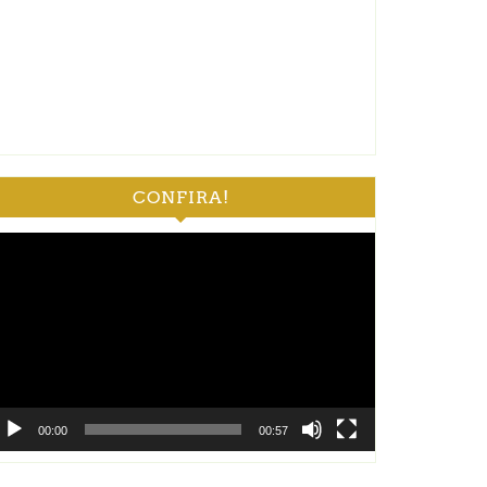
CONFIRA!
ocador
e
deo
00:00
00:57