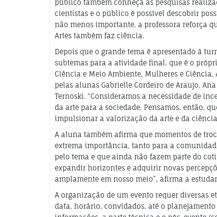
público também conheça as pesquisas realizad
cientistas e o público é possível descobrir pos
não menos importante, a professora reforça q
Artes também faz ciência.
Depois que o grande tema é apresentado à tu
subtemas para a atividade final, que é o própr
Ciência e Meio Ambiente, Mulheres e Ciência, A
pelas alunas Gabrielle Cordeiro de Araujo, Ana 
Ternoski. “Consideramos a necessidade de in
da arte para a sociedade. Pensamos, então, q
impulsionar a valorização da arte e da ciênci
A aluna também afirma que momentos de troca
extrema importância, tanto para a comunidad
pelo tema e que ainda não fazem parte do coti
expandir horizontes e adquirir novas percepç
amplamente em nosso meio”, afirma a estudan
A organização de um evento requer diversas e
data, horário, convidados, até o planejamento 