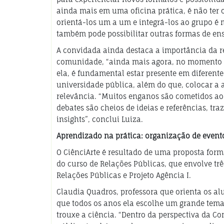
ainda mais em uma oficina prática, é não ter o
orientá-los um a um e integrá-los ao grupo é
também pode possibilitar outras formas de en
A convidada ainda destaca a importância da r
comunidade, “ainda mais agora, no momento d
ela, é fundamental estar presente em diferent
universidade pública, além do que, colocar a 
relevância. “Muitos enganos são cometidos ao s
debates são cheios de ideias e referências, tr
insights”, conclui Luiza.
Aprendizado na prática: organização de evento
O CiênciArte é resultado de uma proposta format
do curso de Relações Públicas, que envolve tr
Relações Públicas e Projeto Agência I.
Claudia Quadros, professora que orienta os al
que todos os anos ela escolhe um grande tema
trouxe a ciência. “Dentro da perspectiva da C