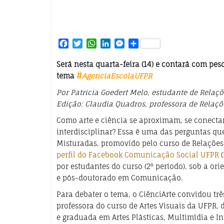
Facebook
Twitter
WhatsApp
LinkedIn
Messenger
Share
Será nesta quarta-feira (14) e contará com pes
tema
#
AgenciaEscolaUFPR
Por Patricia Goedert Melo, estudante de Relaç
Edição: Claudia Quadros, professora de Relaçõ
Como arte e ciência se aproximam, se conec
interdisciplinar? Essa é uma das perguntas que
Misturadas, promovido pelo curso de Relações P
perfil do Facebook Comunicação Social UFPR
(
por estudantes do curso (2º período), sob a o
e pós-doutorado em Comunicação.
Para debater o tema, o CiênciArte convidou tr
professora do curso de Artes Visuais da UFPR,
e graduada em Artes Plásticas, Multimídia e I