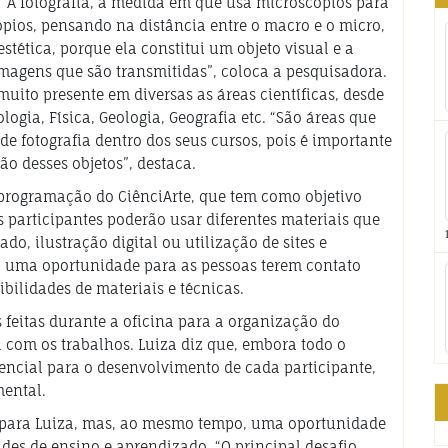
e. “A fotografia, à medida em que usa microscópios para
ópios, pensando na distância entre o macro e o micro,
tética, porque ela constitui um objeto visual e a
imagens que são transmitidas”, coloca a pesquisadora.
uito presente em diversas as áreas científicas, desde
ogia, Física, Geologia, Geografia etc. “São áreas que
 de fotografia dentro dos seus cursos, pois é importante
o desses objetos”, destaca.
a programação do CiênciArte, que tem como objetivo
Os participantes poderão usar diferentes materiais que
, ilustração digital ou utilização de sites e
á uma oportunidade para as pessoas terem contato
ibilidades de materiais e técnicas.
s feitas durante a oficina para a organização do
l com os trabalhos. Luiza diz que, embora todo o
ncial para o desenvolvimento de cada participante,
mental.
io para Luiza, mas, ao mesmo tempo, uma oportunidade
des de ensino e aprendizado. “O principal desafio,