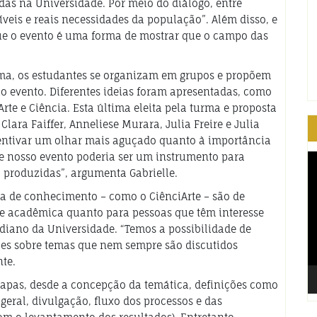
as na Universidade. Por meio do diálogo, entre
síveis e reais necessidades da população”. Além disso, e
ue o evento é uma forma de mostrar que o campo das
rma, os estudantes se organizam em grupos e propõem
io evento. Diferentes ideias foram apresentadas, como
rte e Ciência. Esta última eleita pela turma e proposta
Clara Faiffer, Anneliese Murara, Julia Freire e Julia
centivar um olhar mais aguçado quanto à importância
ue nosso evento poderia ser um instrumento para
T
d
a produzidas”, argumenta Gabrielle.
ví
 de conhecimento – como o CiênciArte – são de
e acadêmica quanto para pessoas que têm interesse
diano da Universidade. “Temos a possibilidade de
ões sobre temas que nem sempre são discutidos
te.
tapas, desde a concepção da temática, definições como
geral, divulgação, fluxo dos processos e das