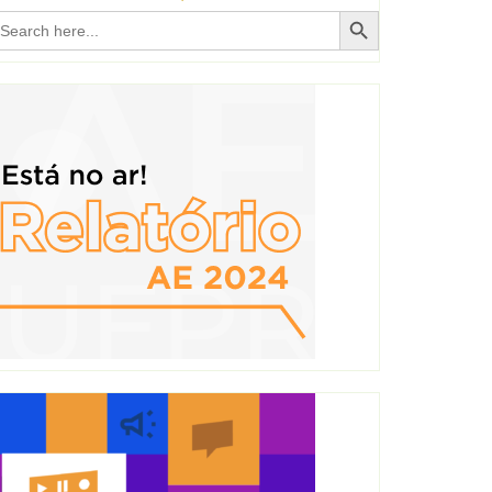
Search Button
earch
r: