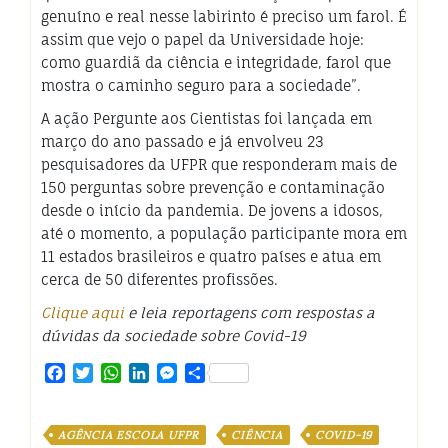
genuíno e real nesse labirinto é preciso um farol. É
assim que vejo o papel da Universidade hoje:
como guardiã da ciência e integridade, farol que
mostra o caminho seguro para a sociedade”.
A ação Pergunte aos Cientistas foi lançada em
março do ano passado e já envolveu 23
pesquisadores da UFPR que responderam mais de
150 perguntas sobre prevenção e contaminação
desde o início da pandemia. De jovens a idosos,
até o momento, a população participante mora em
11 estados brasileiros e quatro países e atua em
cerca de 50 diferentes profissões.
Clique aqui
e leia reportagens com respostas a
dúvidas da sociedade sobre Covid-19
Facebook
Twitter
WhatsApp
LinkedIn
Messenger
Share
AGÊNCIA ESCOLA UFPR
CIÊNCIA
COVID-19