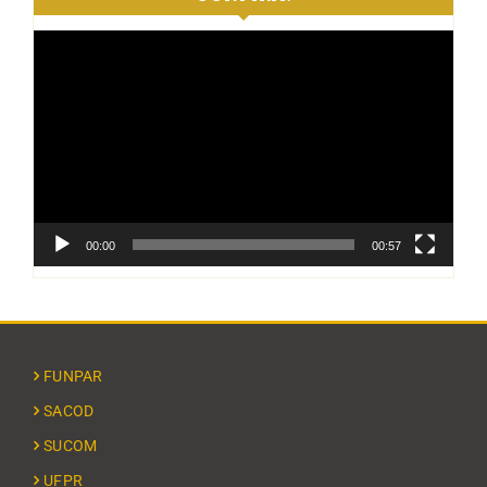
Tocador
de
vídeo
00:00
00:57
FUNPAR
SACOD
SUCOM
UFPR