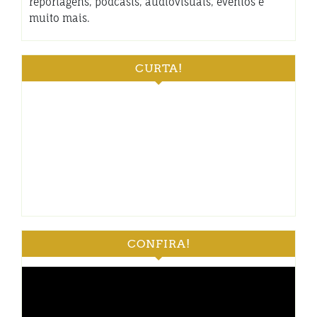
reportagens, podcasts, audiovisuais, eventos e
muito mais.
CURTA!
CONFIRA!
Tocador
de
vídeo