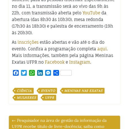
no dia 11, a transmissão será ao vivo das 9h às
22h, com transmissão aberta pelo
YouTube
da
abertura (das 8h30 às 10h30), mesa redonda
(17h30 às 18h30) e palestra de encerramento (19h
às 20h30).
As
inscrições
estão abertas e vão até o dia do
evento. Confira a programação completa
aqui
.
Mais informações, também pela página Meninas
Exatas UFPR no
Facebook
e
Instagram
.
Facebook
Twitter
WhatsApp
LinkedIn
Messenger
Share
CIÊNCIA
EVENTO
MENINAS NAS EXATAS
MULHERES
UFPR
← Pesquisador na área de gestão da informação da
UFPR recebe título de livre-docência; saiba como