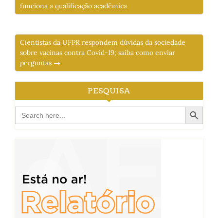
funciona a qualificação acadêmica
Cientistas da UFPR respondem dúvidas da sociedade
sobre vacinas contra Covid-19; saiba como enviar
perguntas →
PESQUISA
Search Button
Search
for: