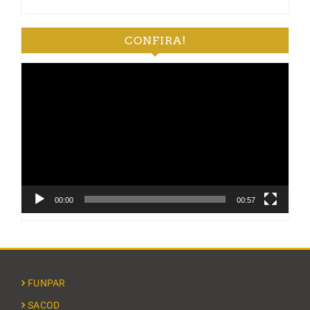
CONFIRA!
Tocador
de
vídeo
00:00
00:57
FUNPAR
SACOD