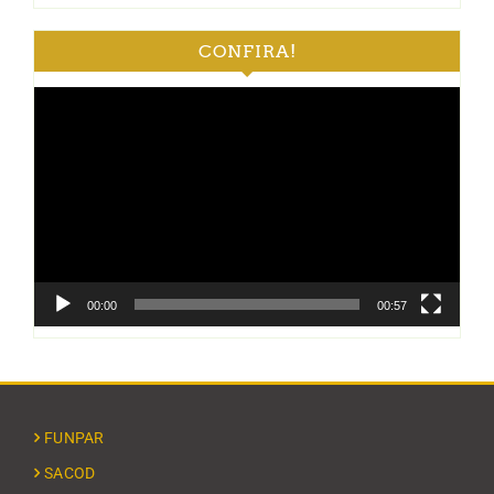
CONFIRA!
Tocador
de
vídeo
00:00
00:57
FUNPAR
SACOD