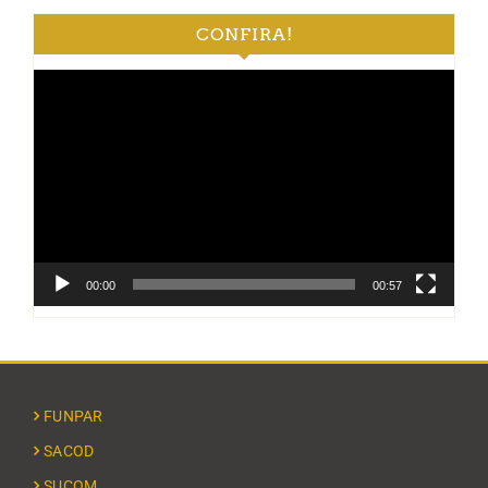
CONFIRA!
Tocador
de
vídeo
00:00
00:57
FUNPAR
SACOD
SUCOM