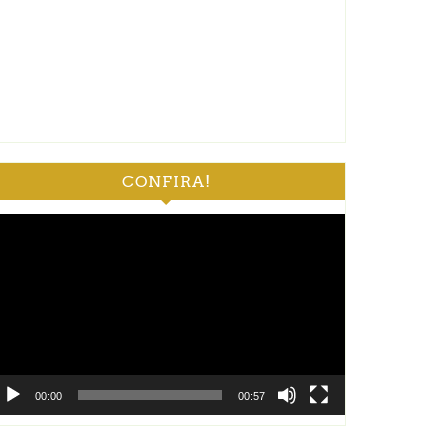
CONFIRA!
ocador
e
deo
00:00
00:57