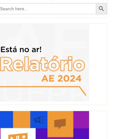
Search Button
earch
r: