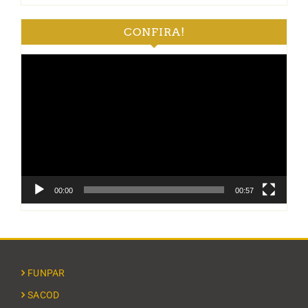
CONFIRA!
Tocador
de
vídeo
00:00
00:57
FUNPAR
SACOD