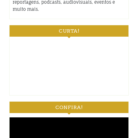
reportagens, podcasts, audiovisuais, eventos e
muito mais.
CURTA!
CONFIRA!
Tocador
de
vídeo