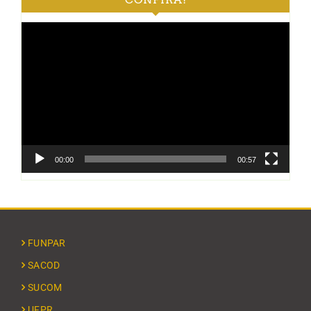
Tocador
de
vídeo
00:00
00:57
FUNPAR
SACOD
SUCOM
UFPR