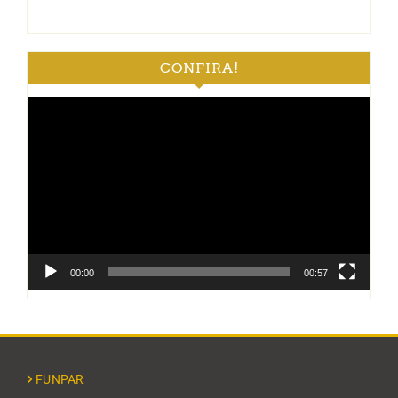
CONFIRA!
Tocador
de
vídeo
00:00
00:57
FUNPAR