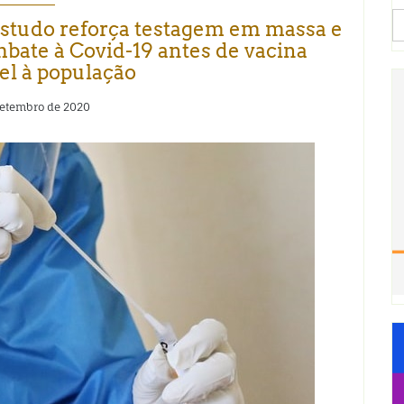
S
estudo reforça testagem em massa e
fo
mbate à Covid-19 antes de vacina
el à população
setembro de 2020