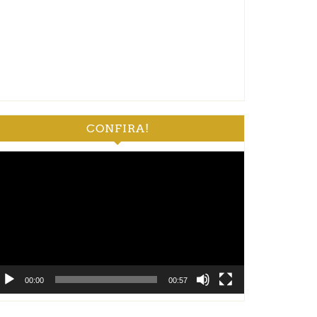
CONFIRA!
ocador
e
deo
00:00
00:57