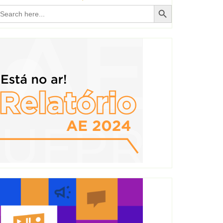
Search Button
earch
r: