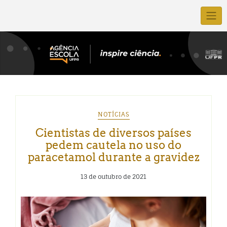
NOTÍCIAS
Cientistas de diversos países
pedem cautela no uso do
paracetamol durante a gravidez
13 de outubro de 2021