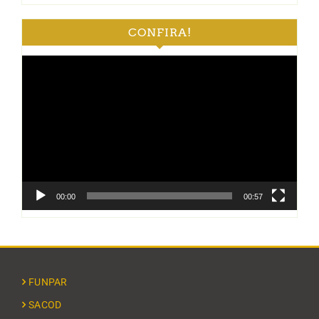
CONFIRA!
Tocador
de
vídeo
00:00
00:57
FUNPAR
SACOD