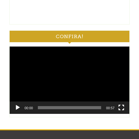
CONFIRA!
Tocador
de
vídeo
00:00
00:57