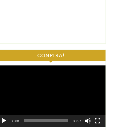
CONFIRA!
ocador
e
deo
00:00
00:57