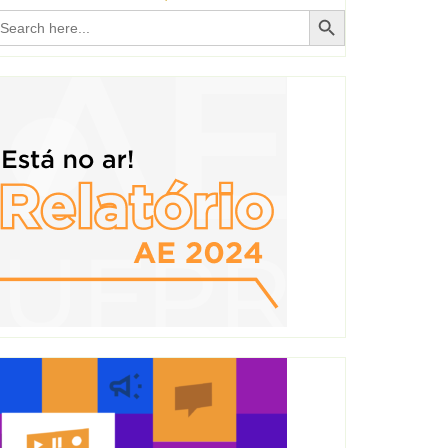
Search Button
earch
r: