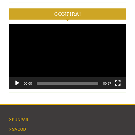
CONFIRA!
Tocador
de
vídeo
00:00
00:57
FUNPAR
SACOD