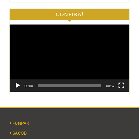
CONFIRA!
Tocador
de
vídeo
00:00
00:57
FUNPAR
SACOD