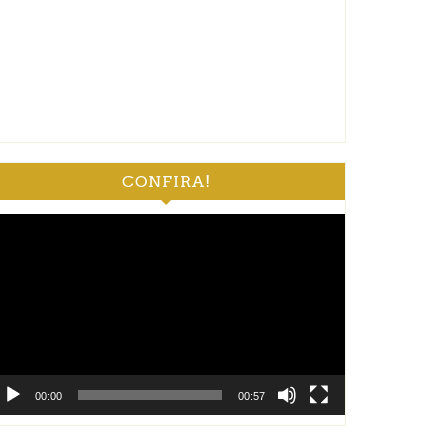
CONFIRA!
ocador
e
deo
00:00
00:57