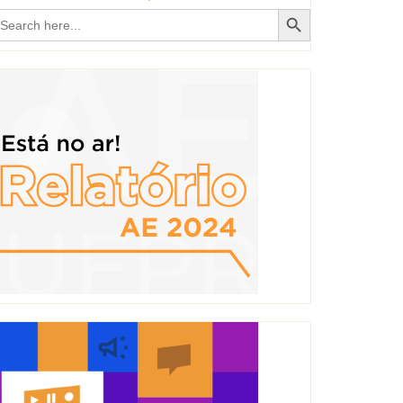
Search Button
earch
r: