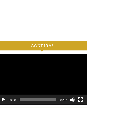
CONFIRA!
ocador
e
deo
00:00
00:57