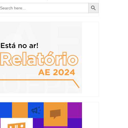
Search Button
earch
r: