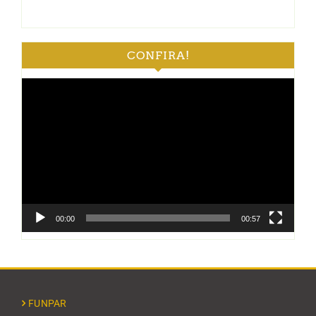
CONFIRA!
Tocador
de
vídeo
00:00
00:57
FUNPAR