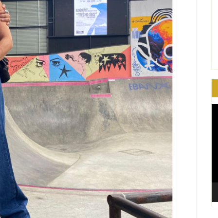
T
d
ví