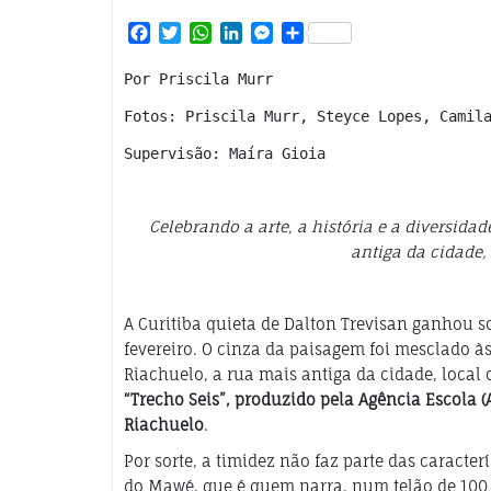
Facebook
Twitter
WhatsApp
LinkedIn
Messenger
Share
Por Priscila Murr
Fotos: Priscila Murr, Steyce Lopes, Camil
Supervisão: Maíra Gioia
Celebrando a arte, a história e a diversid
antiga da cidade, 
A Curitiba quieta de Dalton Trevisan ganhou s
fevereiro. O cinza da paisagem foi mesclado à
Riachuelo, a rua mais antiga da cidade, loca
“Trecho Seis”, produzido pela Agência Escola (
Riachuelo
.
Por sorte, a timidez não faz parte das caracte
do Mawé, que é quem narra, num telão de 100 