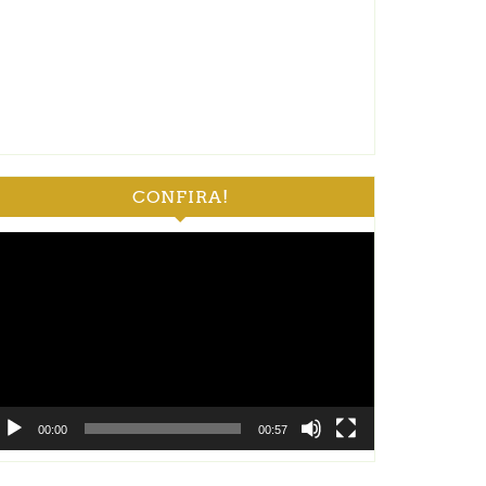
CONFIRA!
ocador
e
deo
00:00
00:57