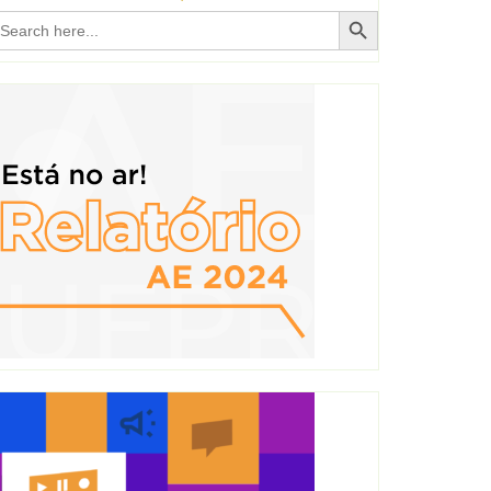
Search Button
earch
r: