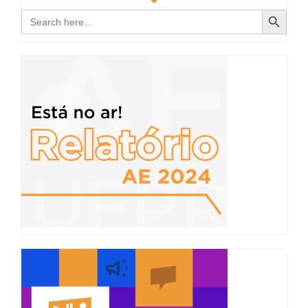
Search Button
Search
for: