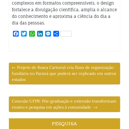
complexos em formatos compreensíveis, o design
fortalece a divulgação científica, amplia o alcance
do conhecimento e aproxima a ciência do dia a
dia das pessoas.
Facebook
Twitter
WhatsApp
LinkedIn
Messenger
Share
← Projeto de Busca Cartorial cria fluxo de organização
fundiária no Paraná que poderá ser replicado em outros
estados
Conexão UFPR: Pós-graduação e extensão transformam
ensino e pesquisa em ações à comunidade →
PESQUISA