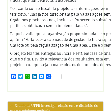
inicial que também foram mapeados
De acordo com o fiscal do projeto, as informações leva
território: “Elas já nos direcionam para várias ações s
Órgão nos próximos anos, inclusive fornecendo subsídi
políticas públicas a serem implementadas”.
Raquel avalia que a organização proporcionada pelo pr
agrária “Fortalecer a capacidade de gestão do I
ncra
signi
um lote ou pela regularização de uma área. Esse é o sen
O projeto
fez
três entregas ao I
ncra
e
está em fase de fin
que é o fim
. Devido à relevância dos
resultados, está em
projeto, para que sejam mapeados os
documentos
do res
Facebook
Twitter
WhatsApp
LinkedIn
Messenger
Share
← Estudo da UFPR investiga relação entre distúrbio do
sono e mieloma múltiplo