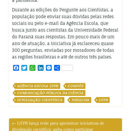
à pandemia.
Durante as edições do Pergunte aos Cientistas, a
população pode enviar suas dúvidas pelas redes
sociais ou pelo e-mail da Agência Escola, que
busca junto aos cientistas da Universidade Federal
do Paraná suas respostas. Em pouco mais de um
ano de atuação, a iniciativa já esclareceu quase
300 perguntas, enviadas por moradores de todas
as regiões brasileiras e até de outros três países.
Facebook
Twitter
WhatsApp
LinkedIn
Messenger
Share
AGÊNCIA ESCOLA UFPR
COMPÓS
COMUNICAÇÃO PÚBLICA DA CIÊNCIA
DIVULGAÇÃO CIENTÍFICA
PESQUISA
UFPR
← UFPR lança rede para aproximar iniciativas de
divulgação científica; saiba como participar