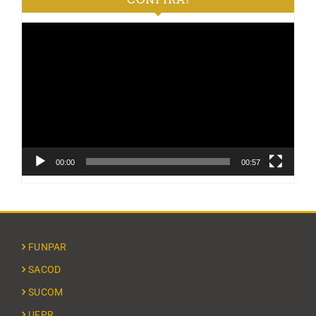
Tocador
de
vídeo
00:00
00:57
FUNPAR
SACOD
SUCOM
UFPR