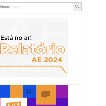
Search Button
earch
r: