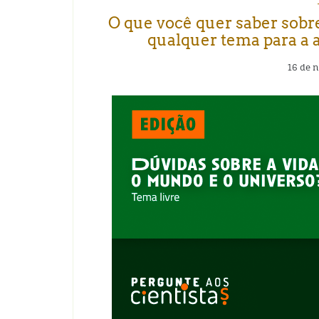
O que você quer saber sobr
qualquer tema para a 
16 de 