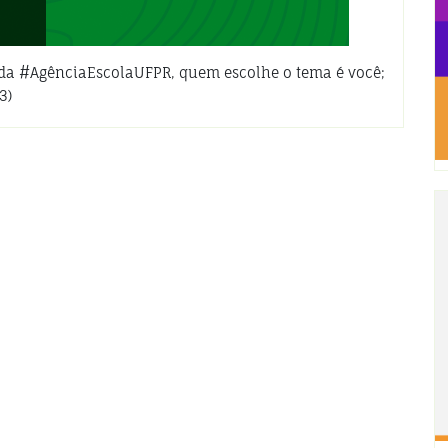
o da #AgênciaEscolaUFPR, quem escolhe o tema é você;
3)