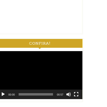
CONFIRA!
ocador
e
deo
00:00
00:57