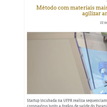
Método com materiais mais 
agilizar a
22 d
Startup incubada na UFPR realiza sequenciam
coronavírus junto a órgãos de saúde do Para