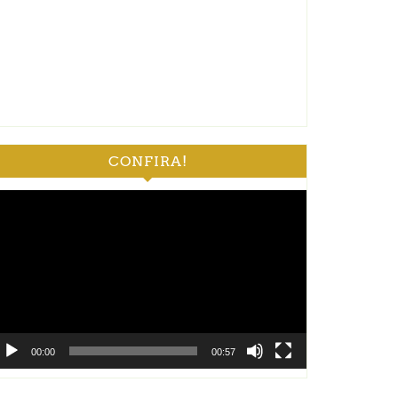
CONFIRA!
ocador
e
deo
00:00
00:57