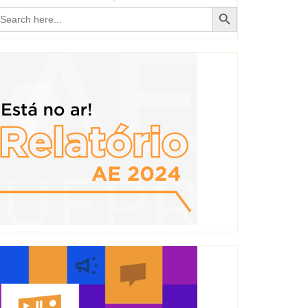
Search Button
earch
r: