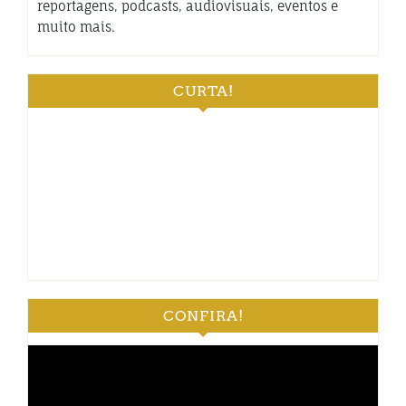
reportagens, podcasts, audiovisuais, eventos e
muito mais.
CURTA!
CONFIRA!
Tocador
de
vídeo