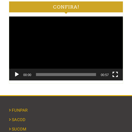
CONFIRA!
Tocador
de
vídeo
00:00
00:57
FUNPAR
SACOD
SUCOM