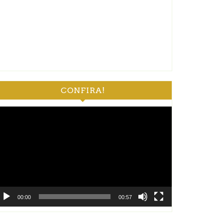
CONFIRA!
ocador
e
deo
00:00
00:57