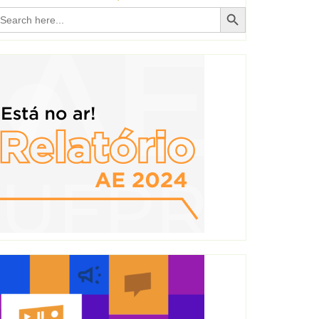
Search Button
earch
r: